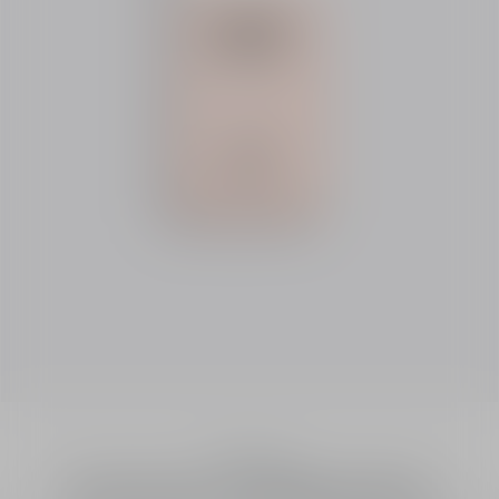
Essentials
Dior Snow UV Makeup Base