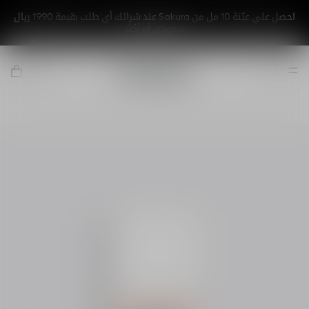
احصل علي عيّنة 10 مل من Sakura عند شرائك أي طلب بقيمة 1990 ريال
سعودي أو أكثر