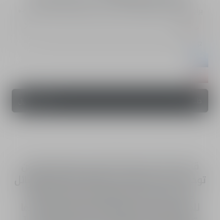
برايمر تفتيح - تصحيح لون - عامل حماية من الشمس SPF 50 PA+++
Pink
All (2)
طلب
320.00 ﷼
قاعدة Dior Snow UV ترطب البشرة وتضمن
توحيد لونها وانتعاشها. قوامها الخفيف والسائل
ينسجم بسلاسة مع البشرة ليمنح ثباتاً مثالياً
للمكياج ويدوم لفترة أطول بشكل ملحوظ. كما