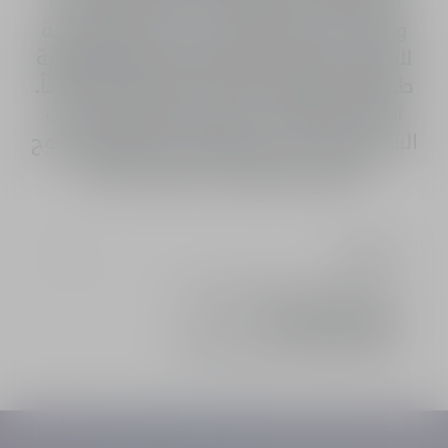
توفر حماية ضد التأثيرات الضارة لأشعة UVA
وUVB. الدرجة الوردية تعيد على الفور الحيوية
للمناطق الباهتة في الوجه لتمنح إشراقة وردية
طبيعية. ويبدو لون البشرة أكثر انتعاشاً وإشراقاً.
أما الدرجة الزرقاء، فتصحح بشكل واضح درجات
البشرة الصفراء، لتمنح لوناً موحداً مثالياً مع وضوح
فائق وسطوع نقي لا تشوبه شائبة.
المكونات
خدمة تغليف الهدايا المجانية من ديور
توصيل عادي أو مجاني
عينتان مجانيتان من اختيارك مع كل طلب