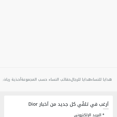
هدايا للنساء
هدايا للرجال
حقائب النساء حسب المجموعة
أحذية رياضية 
أرغب في تلقّي كل جديد من أخبار Dior
البريد الإلكتروني