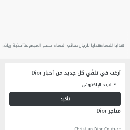
هدايا للنساء
هدايا للرجال
حقائب النساء حسب المجموعة
أحذية رياضية 
أرغب في تلقّي كل جديد من أخبار Dior
البريد الإلكتروني
تأكيد
متاجر Dior
Christian Dior Couture