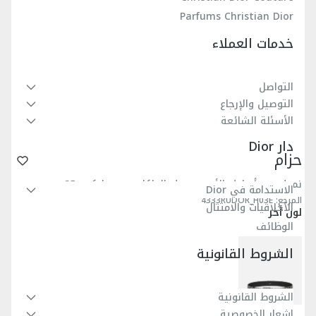
Parfums Christian Dior
خدمات العملاء
التواصل
التوصيل والإرجاع
الأسئلة الشائعة
دار Dior
حزام
نمط ديور أوبليك الأسود بحبك الجاكار بحجم مايكرو، 35 مم
الاستدامة في Dior
المرجع
:
4333RUDOR_H03E
الأخلاقيات والامتثال
لون آخر
الوظائف
الشروط القانونية
الشروط القانونية
إشعار الخصوصية