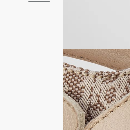
مُخصّصة للأطفال الرُضّع.
ناحية علوية من الجلد و
بطانة من الجلد
نعل داخلي من الجلد يحمل ت
نعل خارجي من المطاط بال
ثلاثة مشابك من المعدن
يأتي مع كيس واقٍ من ال
صُنع في إيطاليا