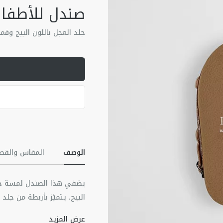
صندل للأطفا
جلد العجل باللون البيج وق
الوصف
المقاس والقص
يضفي هذا الصندل لمسة حيوي
البيج. يتميّز بأربطة من جل
يُضفي الصندل لمسة مميّزة 
عرض المزيد