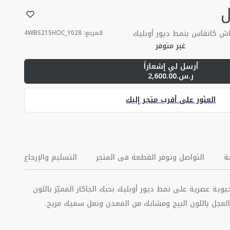
ل
ماش كانفاس بنمط ديور أوبليك
المرجع
:
4WBS21SHOC_Y028
غير متوفر
أرسل لي إشعاراً
ر.س.2,600.00
العثور على أقرب متجر إليك
ة
التواصل وتوفر القطعة في المتجر
التسليم والإرجاع
ة عصرية على نمط ديور أوبليك بحبك الجاكار المميّز باللون
د العجل باللون البيج ومشابك من المعدن ونعل سميك مريح.
على مختلف إطلالات المجموعة. تتوفّر منه مقاسات أصغر