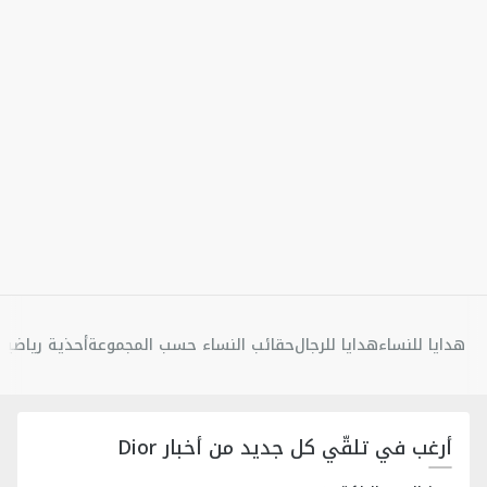
هدايا للنساء
هدايا للرجال
حقائب النساء حسب المجموعة
أحذية رياضية 
أرغب في تلقّي كل جديد من أخبار Dior