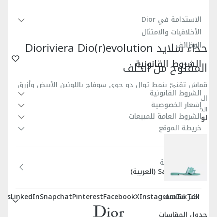
الاستدامة في Dior
الأخلاقيات والامتثال
حذاء سلايد Dioriviera Dio(r)evolution
الوظائف
الشروط القانونية
المفتوح من الخلف
قماش تقنيّ بنمط توال دو جوي سوفاج باللونين الأبيض وأزرق
الشروط القانونية
الدنيم
إشعار الخصوصية
المرجع
:
KCQ431TJY_S30B
الشروط العامة للمبيعات
لون آخر
خريطة الموقع
البلد/المنطقة
Saudi Arabia (العربية)
اختر مقاسك
sts
LinkedIn
Snapchat
Pinterest
Facebook
X
Instagram
TikTok
جدول المقاسات