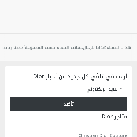
هدايا للنساء
هدايا للرجال
حقائب النساء حسب المجموعة
أحذية رياضية 
أرغب في تلقّي كل جديد من أخبار Dior
البريد الإلكتروني
تأكيد
متاجر Dior
Christian Dior Couture