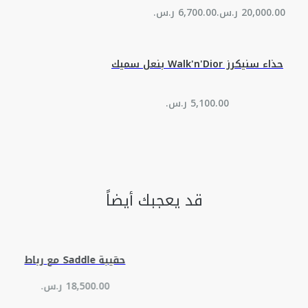
حذاء سنيكرز Walk'n'Dior بنعل سميك
قد يعجبك أيضاً
حقيبة Saddle مع رباط