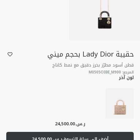
حقيبة Lady Dior بحجم ميني
قطن أسود مطرّز بخرز دقيق مع نمط كاناج
المرجع
:
M0505OIBE_M900
لون آخر
ر.س.24,500.00
أضف إلى سلة التسوق
ر.س.24,500.00