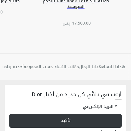
حقيبة اليد Dior Book Tote بالحجم
حقيبة Lady D-Joy بالحجم الصغير
المتوسط
هدايا للنساء
هدايا للرجال
حقائب النساء حسب المجموعة
أحذية رياضية 
أرغب في تلقّي كل جديد من أخبار Dior
البريد الإلكتروني
تأكيد