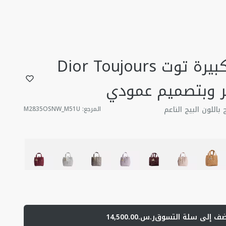
حقيبة اليد الكبيرة توت Dior Toujours
ر وبتصميم عمودي
باللون البيج الناعم
المرجع
:
M2835OSNW_M51U
ضف إلى سلة التسوق
ر.س.14,500.00