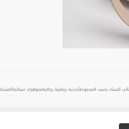
أحرف D.I.O.R الزينية من المعدن الذهبي الخافت
جيب داخلي بدون نظام إغ
مقبضان علويان من الجلد
رباط من الجلد قابل للإزال
تأتي مع كيس واقٍ من ال
صُنع في إيطاليا
ئب النساء حسب المجموعة
أحذية رياضية رجالية
مجوهرات نسائية
المنتجا