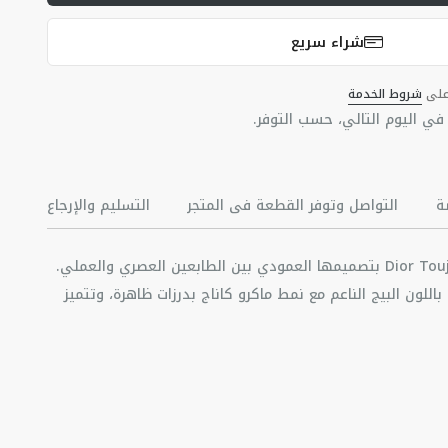
شراء سريع
 على
شروط الخدمة
ي اليوم التالي، حسب التوفر.
ة
التواصل وتوفر القطعة في المتجر
التسليم والإرجاع
تجمع حقيبة اليد توت Dior Toujours بتصميمها العمودي بين الطابعين العصري والعملي.
اللون البيج الناعم مع نمط ماكرو كاناج بدرزات ظاهرة، وتتميز
لجميع حاجيّاتك الأساسية. يحافظ الرباط الرفيع من الجلد على
محتويات الحقيبة بأمان، بينما يلتف حرف D في مشبك الإغلاق CD لضبط الجوانب وإضفاء
عجل
يبة الأنيق. تكتمل أناقة الحقيبة الصغيرة الحجم ذات
 برباط جلدي قابل للإزالة لتُحمل سواء باليد أو على الكتف أو
إغلاق مزدوج: رباط رفيع متشابك ورباط مزيّن بتوقيع Christian Dior Paris مع مشبك CD