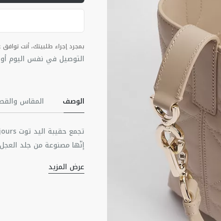
بمجرد إجراء طلبيتك، أنت توافق
التوصيل في نفس اليوم أو ف
الوصف
المقاس والقص
إنّها مصنوعة من جلد العجل ب
بحجيرة داخلية فسيحة تتّسع 
عرض المزيد
المادة الرئيسية: جلد ال
لمسة جمالية إلى تصميم الحق
بطانة من جلد العجل
المقبضين العلويين من الجلد
بشكل منحرف على الجسم.
للإغلاق