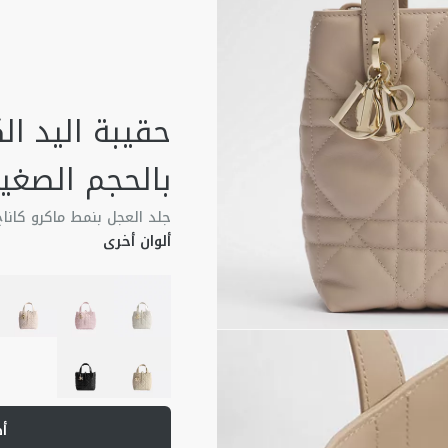
بالحجم الصغي
جلد العجل بنمط ماكرو كاناج 
ألوان أخرى
أ