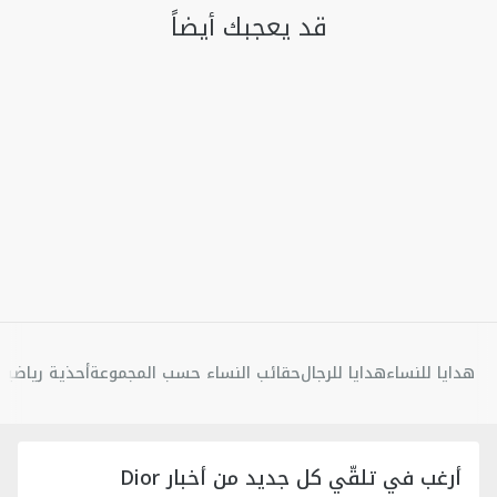
قد يعجبك أيضاً
هدايا للنساء
هدايا للرجال
حقائب النساء حسب المجموعة
أحذية رياضية 
أرغب في تلقّي كل جديد من أخبار Dior