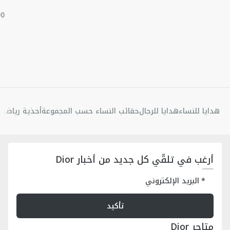
هدايا للنساء
هدايا للرجال
حقائب النساء حسب المجموعة
أحذية رياضية 
أرغب في تلقّي كل جديد من أخبار Dior
البريد الإلكتروني
تأكيد
متاجر Dior