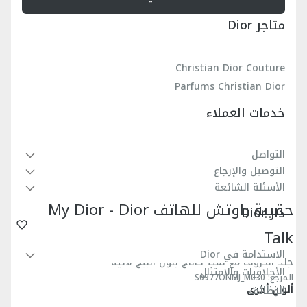
متاجر Dior
Christian Dior Couture
Parfums Christian Dior
خدمات العملاء
التواصل
التوصيل والإرجاع
الأسئلة الشائعة
حقيبة باوتش للهاتف My Dior - Dior
دار Dior
Talk
الاستدامة في Dior
جلد الخروف مع نمط كاناج بلون البيج لاتيه
الأخلاقيات والامتثال
المرجع
:
S0977ONMJ_M030
ألوان أخرى
الوظائف