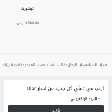
تيشيرت
هدايا للنساء
هدايا للرجال
حقائب النساء حسب المجموعة
أحذية رياضية 
أرغب في تلقّي كل جديد من أخبار Dior
البريد الإلكتروني
تأكيد