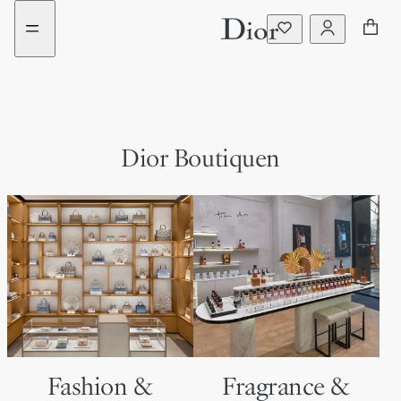
Go
Weiter
to
zum
content
Inhalt
Dior Boutiquen
Fashion &
Fragrance &