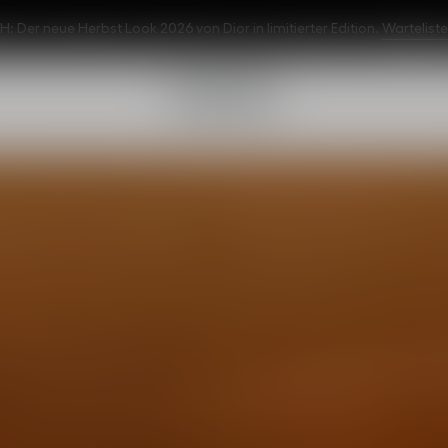
 Der neue Herbst Look 2026 von Dior in limitierter Edition.
Warteliste