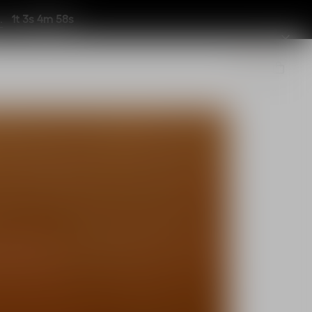
1t 3s 4m 55s
.