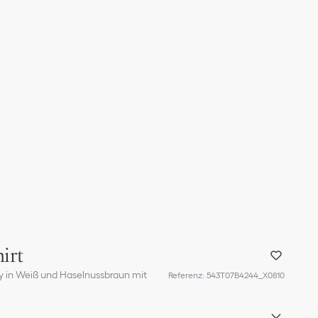
irt
y in Weiß und Haselnussbraun mit
Referenz
:
543T07B4244_X0810