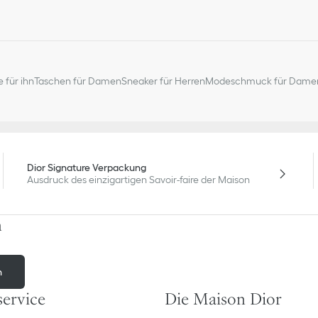
 für ihn
Taschen für Damen
Sneaker für Herren
Modeschmuck für Dame
Dior Signature Verpackung
Ausdruck des einzigartigen Savoir-faire der Maison
n
n
ervice
Die Maison Dior