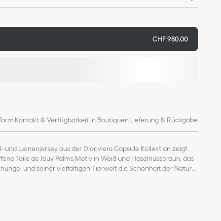
CHF 980.00
form
Kontakt & Verfügbarkeit in Boutiquen
Lieferung & Rückgabe
- und Leinenjersey aus der Dioriviera Capsule Kollektion zeigt
rfene Toile de Jouy Palms Motiv in Weiß und Haselnussbraun, das
ungel und seiner vielfältigen Tierwelt die Schönheit der Natur
as klassische Design mit Rundhalsausschnitt durch den
tzug auf der Vorderseite. Zusammen mit weiteren
riftzug vorne
eht ein stimmiger Look.
inen