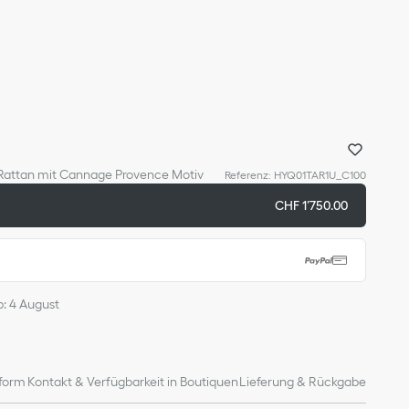
 Rattan mit Cannage Provence Motiv
Referenz
:
HYQ01TAR1U_C100
CHF 1’750.00
b: 4 August
form
Kontakt & Verfügbarkeit in Boutiquen
Lieferung & Rückgabe