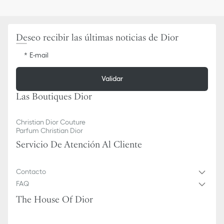
Sistema Multiwheel® con firma CD
Funda protectora incluida
Fabricado en Alemania
Deseo recibir las últimas noticias de Dior
Para limpiar la suciedad o el polvo, use un paño o una esponja
humedecidos con agua.
E-mail
Validar
Las Boutiques Dior
Christian Dior Couture
Parfum Christian Dior
Servicio De Atención Al Cliente
Contacto
FAQ
The House Of Dior