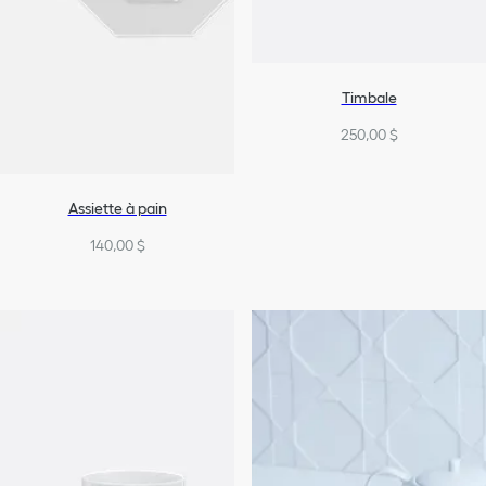
Timbale
250,00 $
Assiette à pain
140,00 $