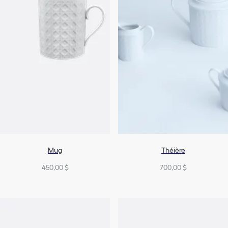
Mug
Théière
450,00 $
700,00 $