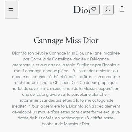
Aller
Aller
Nouveau
Nouveau
au
au
filtre
filtre
menu
contenu
ajouté
ajouté
Cannage Miss Dior
Dior Maison dévoile Cannage Miss Dior, une ligne imaginée
par Cordelia de Castellane, dédiée à l’élégance
atemporelle et aux arts de la table. Sublimée par l’iconique
motif cannage, chaque pièce – à l’instar des assiettes ou
encore des services à thé et à café – affirme son caractère
architectural, cher à Christian Dior. Ce dessin graphique,
reflet du savoir-faire d’excellence de la Maison, apparaît en
une délicate gravure sur la porcelaine blanche –
notamment sur des assiettes à la forme octogonale
inédite*. *Pour la première fois, Dior Maison a spécialement
développé un moule d’assiettes dans cette forme exclusive
dotée de huit côtés, en hommage au 8, chiffre porte-
bonheur de Monsieur Dior.