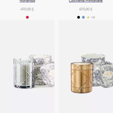
Hortensia
Clochette Printanière
470,00 $
470,00 $
+6