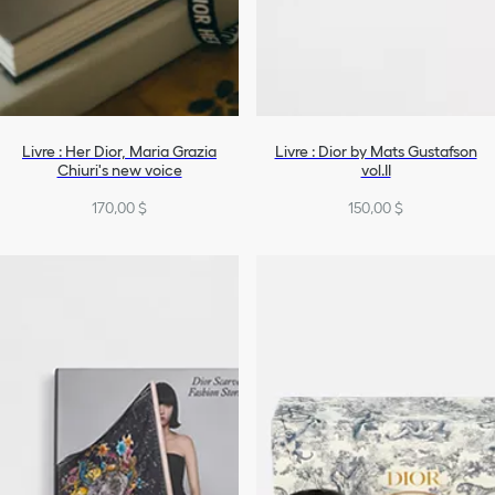
Livre : Her Dior, Maria Grazia
Livre : Dior by Mats Gustafson
Chiuri's new voice
vol.II
170,00 $
150,00 $