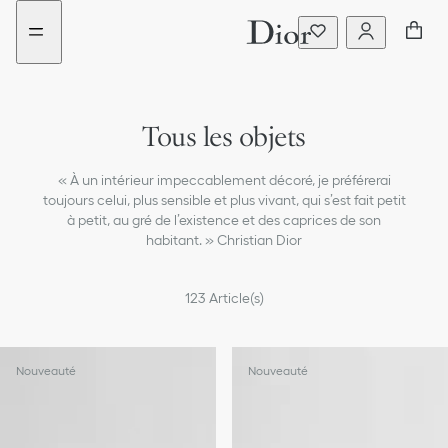
Aller
Aller
au
au
menu
contenu
Tous les objets
Livres
« À un intérieur impeccablement décoré, je préférerai
Carnets
toujours celui, plus sensible et plus vivant, qui s’est fait petit
à petit, au gré de l’existence et des caprices de son
Accessoires de bureau
habitant. » Christian Dior
Bougeoirs & bougies
123
Article(s)
Petits objets
Nouveauté
Nouveauté
Plateaux
Vide-poches