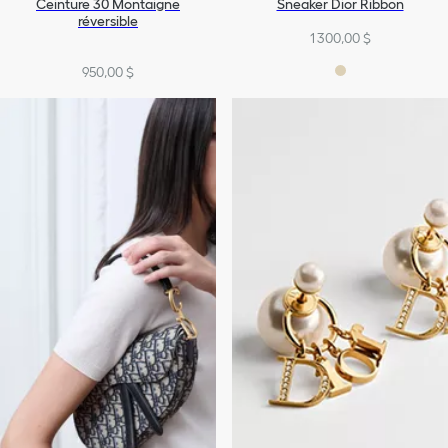
Ceinture 30 Montaigne
Sneaker Dior Ribbon
réversible
1 300,00 $
950,00 $