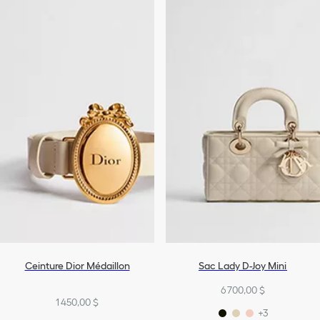
Ceinture Dior Médaillon
Sac Lady D-Joy Mini
6 700,00 $
1 450,00 $
+3