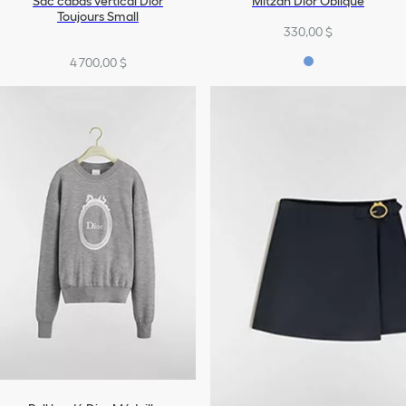
Sac cabas vertical Dior
Mitzah Dior Oblique
Toujours Small
330,00 $
4 700,00 $
+6