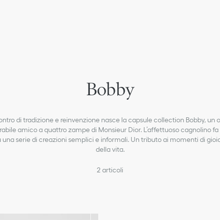
Nascita
Bobby
Bambine (4-13 anni)
Neonate (1-36 mesi)
Dior Essentials
contro di tradizione e reinvenzione nasce la capsule collection Bobby, un
arabile amico a quattro zampe di Monsieur Dior. L’affettuoso cagnolino fa 
Sneakers B27
una serie di creazioni semplici e informali. Un tributo ai momenti di gioi
della vita.
Neonati (1-36 mesi)
Bambini (4-13 anni)
2
articoli
Nuovi arrivi bambini e neonati
Christian Dior Atelier
Cerimonie