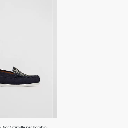
Moda Bambino
Dior Granville per bambini