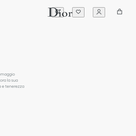
 omaggio
ora la sua
a e tenerezza