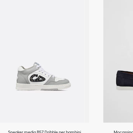
Sneaker media B57 Dribble per bambini
Mocassino 