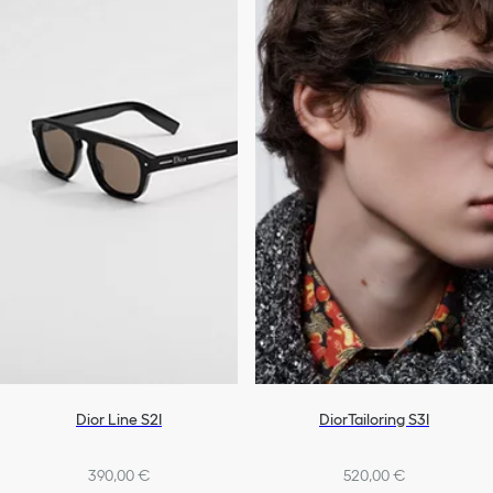
Dior Line S2I
DiorTailoring S3I
390,00 €
520,00 €