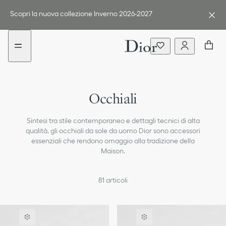
aria_goToMenu
Vai
al
Scopri la nuova collezione Inverno 2026-2027
contenuto
Gioielli e gemelli personalizzati
Occhiali
Cinture
Sintesi tra stile contemporaneo e dettagli tecnici di alta
Cravatte e fazzoletti da taschino
qualità, gli occhiali da sole da uomo Dior sono accessori
essenziali che rendono omaggio alla tradizione della
Sciarpe
Maison.
Cappelli & guanti
81
articoli
Calze
Portachiavi