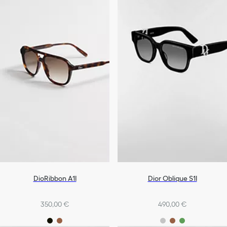
DioRibbon A1I
Dior Oblique S1I
350,00 €
490,00 €