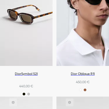
DiorSymbol S2I
Dior Oblique R1I
450,00 €
440,00 €