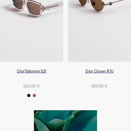
DiorTailoring S2I
Dior Clover R1U
520,00 €
520,00 €