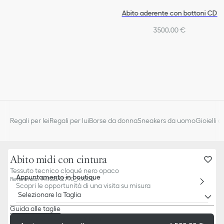
Abito aderente con bottoni CD
3500,00 €
Regali per lei
Regali per lui
Borse da donna
Sneakers da uomo
Gioielli 
Abito midi con cintura
Tessuto tecnico cloqué nero opaco
Appuntamento in boutique
Referenza
:
141R38A2790_X9000
Scopri le opportunità di una visita su misura
Selezionare la Taglia
Guida alle taglie
Le iconiche confezioni Dior