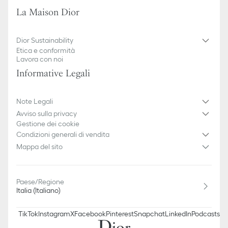
Composizione tessuto principale: 100% poliestere
La Maison Dior
Senza fodera
Composizione imbottitura: 100% poliestere
AVVERTENZA: rimuovere cartellini, lacci, confezioni o altri
Dior Sustainability
oggetti inclusi insieme al peluche prima di consegnarlo al
Etica e conformità
bambino
Lavora con noi
Informative Legali
Note Legali
Avviso sulla privacy
Gestione dei cookie
Condizioni generali di vendita
Mappa del sito
Paese/Regione
Italia (Italiano)
TikTok
Instagram
X
Facebook
Pinterest
Snapchat
LinkedIn
Podcasts