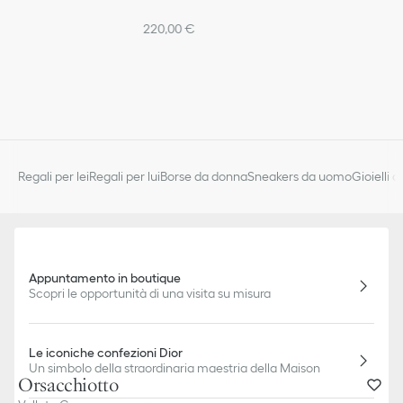
220,00 €
Regali per lei
Regali per lui
Borse da donna
Sneakers da uomo
Gioielli 
Appuntamento in boutique
Scopri le opportunità di una visita su misura
Le iconiche confezioni Dior
Un simbolo della straordinaria maestria della Maison
Orsacchiotto