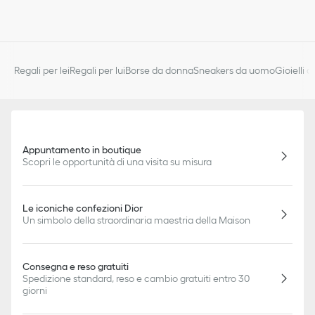
Regali per lei
Regali per lui
Borse da donna
Sneakers da uomo
Gioielli 
Appuntamento in boutique
Scopri le opportunità di una visita su misura
Le iconiche confezioni Dior
Un simbolo della straordinaria maestria della Maison
Consegna e reso gratuiti
Spedizione standard, reso e cambio gratuiti entro 30
giorni