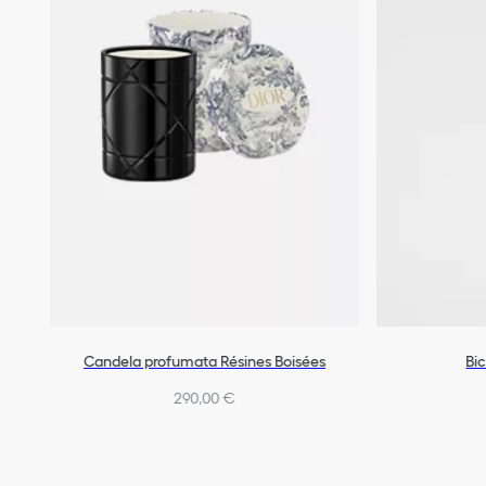
Candela profumata Résines Boisées
Bi
290,00 €