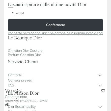
Lasciati ispirare dalle ultime novità Dior
E-mail
Confermare
Pochette nera donna
Giacche cotone nero uomini
Borsa a spalla n
Le Boutique Dior
Christian Dior Couture
Parfum Christian Dior
Servizio Clienti
Contatto
Consegna e resi
FAQ
Vassoio
La Maison Dior
Cannage nero
Referenza
:
HYG01PCG2U_C900
Altro colore
Dior Sustainability