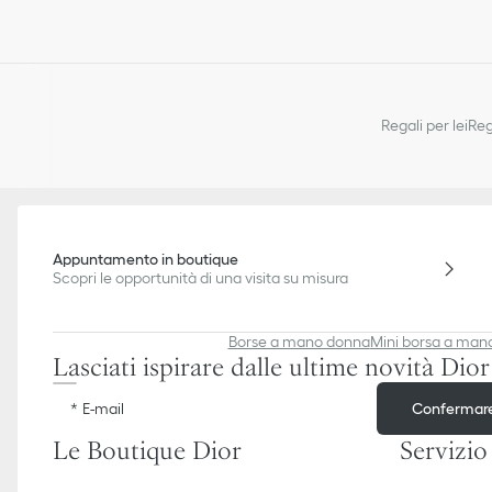
Regali per lei
Reg
Appuntamento in boutique
Scopri le opportunità di una visita su misura
Borse a mano donna
Mini borsa a man
Lasciati ispirare dalle ultime novità Dior
Confermar
E-mail
Le Boutique Dior
Servizio