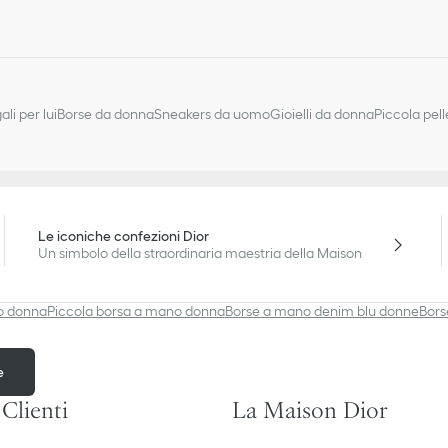
ali per lui
Borse da donna
Sneakers da uomo
Gioielli da donna
Piccola pel
Le iconiche confezioni Dior
Un simbolo della straordinaria maestria della Maison
o donna
Piccola borsa a mano donna
Borse a mano denim blu donne
Bors
e
 Clienti
La Maison Dior