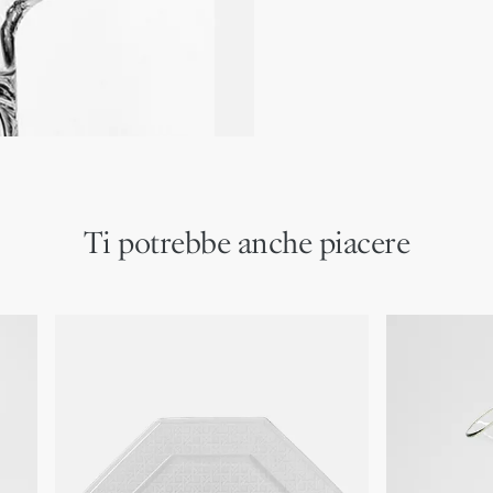
Made in Italy
Le immagini dei prodotti sul
modifiche o aggiornamenti a
potrebbero variare leggerme
logo Dior e/o il posizionam
Ti potrebbe anche piacere