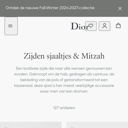
aria_goToMenu
Ga
naar
Ontdek de nieuwe Fall-Winter 2026-2027-collectie
de
inhoud
Zonnebrillen
Zijden sjaaltjes & Mitzah
Sjaals
Een kostbare zijde die naar alle wensen gevouwen kan
Hoeden & handschoenen
worden. Geknoopt om de hals, gedragen als ceintuur, als
bekleding van de pols of getransformeerd tot een
Haaraccessoires
tassieraad, deze sjaal is het meest veelzijdige accessoire
waar men van kan dromen.
Riemen
127
artikelen
Sleutelhangers en tasbedeltjes
Alle accessoires