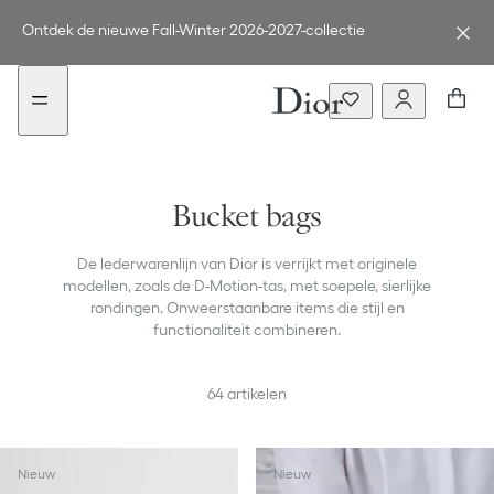
aria_goToMenu
Ga
naar
Ontdek de nieuwe Fall-Winter 2026-2027-collectie
de
inhoud
Bucket bags
De lederwarenlijn van Dior is verrijkt met originele
modellen, zoals de D-Motion-tas, met soepele, sierlijke
rondingen. Onweerstaanbare items die stijl en
functionaliteit combineren.
64
artikelen
Nieuw
Nieuw