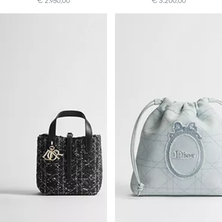
€ 2.950,00
€ 3.200,00
+10