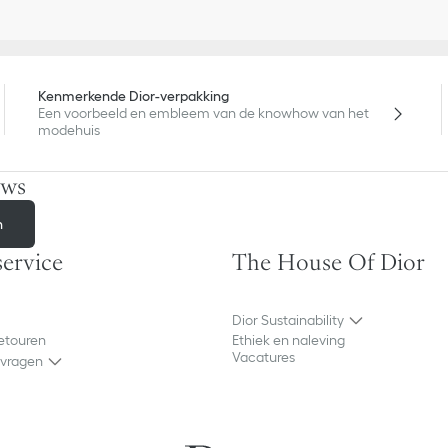
Kenmerkende Dior-verpakking
Een voorbeeld en embleem van de knowhow van het
modehuis
uws
n
ervice
The House Of Dior
Dior Sustainability
retouren
Ethiek en naleving
Vacatures
 vragen