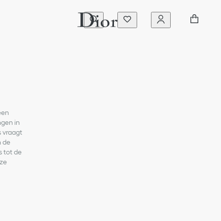
een
ngen in
s vraagt
n de
 tot de
eze