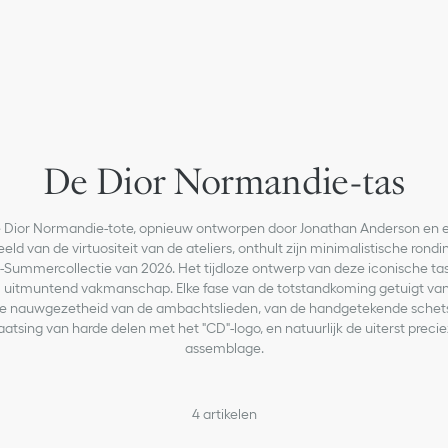
De Dior Normandie-tas
 Dior Normandie-tote, opnieuw ontworpen door Jonathan Anderson en 
eld van de virtuositeit van de ateliers, onthult zijn minimalistische rondi
-Summercollectie van 2026. Het tijdloze ontwerp van deze iconische ta
m uitmuntend vakmanschap. Elke fase van de totstandkoming getuigt va
ze nauwgezetheid van de ambachtslieden, van de handgetekende schets
aatsing van harde delen met het "CD"-logo, en natuurlijk de uiterst preci
assemblage.
4
artikelen