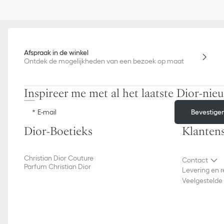
Afspraak in de winkel
Ontdek de mogelijkheden van een bezoek op maat
Inspireer me met al het laatste Dior-nie
Bevestige
E-mail
Dior-Boetieks
Klantens
Christian Dior Couture
Contact
Parfum Christian Dior
Levering en 
Veelgestelde