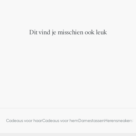
Dit vind je misschien ook leuk
Cadeaus voor haar
Cadeaus voor hem
Damestassen
Herensneakers
D