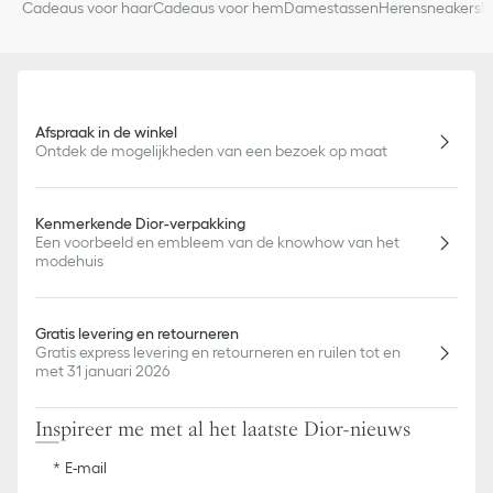
Cadeaus voor haar
Cadeaus voor hem
Damestassen
Herensneakers
D
Afspraak in de winkel
Ontdek de mogelijkheden van een bezoek op maat
Kenmerkende Dior-verpakking
Een voorbeeld en embleem van de knowhow van het
modehuis
Gratis levering en retourneren
Gratis express levering en retourneren en ruilen tot en
met 31 januari 2026
Inspireer me met al het laatste Dior-nieuws
E-mail