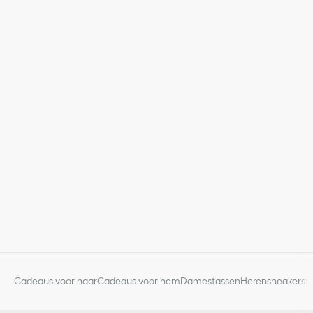
Cadeaus voor haar
Cadeaus voor hem
Damestassen
Herensneakers
D