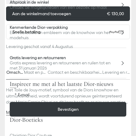
Afspraak in de winkel
Ontdek de mogelijkheden van een bezoek op maat
Aan de winkelmand toevoegen
€ 130,00
Kenmerkende Dior-verpakking
Snelle betaling
Een voorbeeld en embleem van de knowhow van het
modehuis
Levering geschat vanaf 4 Augustus
Gratis levering en retourneren
Gratis express levering en retourneren en ruilen tot en
met 31 januari 2026
Omschrij
Maat en pas
Contact en beschikbaarheid
Levering en re
ving
vorm
in de winkel
touren
Inspireer me met al het laatste Dior-nieuws
Het Toile de Jouy-motief, symbool van de Diors knowhow en
E-mail
uitmuntendheid, wordt voortdurend opnieuw geïnterpreteerd
door Maria Grazia Chiuri en dit keer heeft ze er nieuwe creaties
van Limoges-porselein mee versierd. Borden, koffieservies en
Bevestigen
Meer zien
andere gestileerde items zijn versierd met het bordeauxrode
100% Limoges-porselein
Dior-Boetieks
motief. De kleur is intens en betoverend en geeft eveneens
Vervaardigd in Frankrijk
een set van placemats en servetten, een geborduurd kussen, een
kleine kaars en een schaaltje voor snuisterijen extra dimensie. Een
Wij wijzen u erop dat de foto’s van producten op onze website
Christian Dior Couture