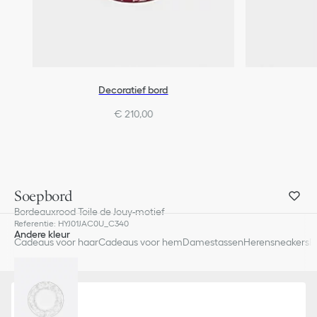
Decoratief bord
€ 210,00
Soepbord
Bordeauxrood Toile de Jouy-motief
Referentie
:
HYJ01JAC0U_C340
Andere kleur
Cadeaus voor haar
Cadeaus voor hem
Damestassen
Herensneakers
D