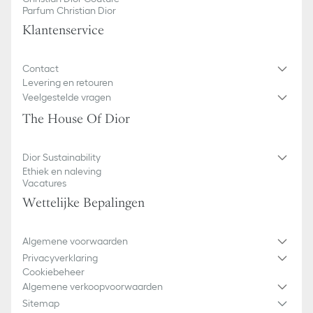
ode aan de kunst van gastvrijheid zo geliefkoosd door Monsieur
uitsluitend ter illustratie dienen. Als gevolg van recente
Parfum Christian Dior
Dior.
wijzigingen in het design of updates aan bepaalde woonartikelen,
Klantenservice
kunnen sommige details enigszins afwijken van de foto’s voor wat
betreft het formaat van het Dior-logo en/of de plaatsing van de
markeringen op het product.
Contact
Levering en retouren
Veelgestelde vragen
The House Of Dior
Dior Sustainability
Ethiek en naleving
Vacatures
Wettelijke Bepalingen
Algemene voorwaarden
Privacyverklaring
Cookiebeheer
Algemene verkoopvoorwaarden
Sitemap