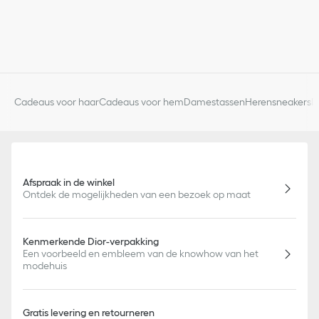
Cadeaus voor haar
Cadeaus voor hem
Damestassen
Herensneakers
D
Afspraak in de winkel
Ontdek de mogelijkheden van een bezoek op maat
Kenmerkende Dior-verpakking
Een voorbeeld en embleem van de knowhow van het
modehuis
Gratis levering en retourneren