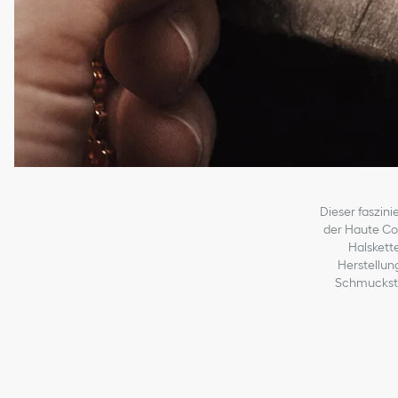
Dieser faszini
der Haute Cou
Halskett
Herstellun
Schmuckste