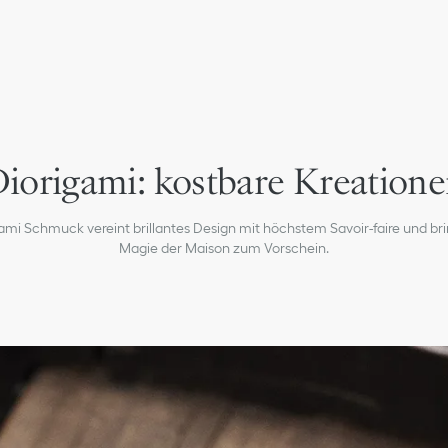
iorigami: kostbare Kreation
ami Schmuck vereint brillantes Design mit höchstem Savoir-faire und bri
Magie der Maison zum Vorschein.