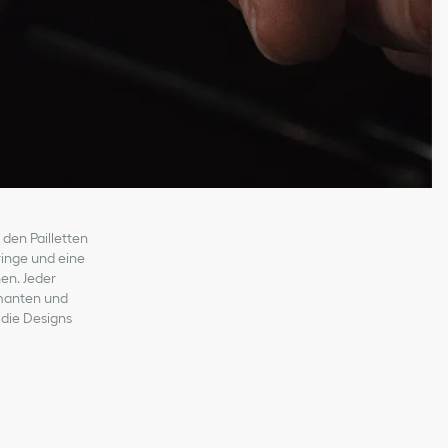
 den Pailletten
ringe und eine
en. Jeder
amanten und
die Designs