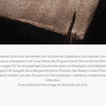
erende Schmuck, entworfen von Victoire de Castellane und inspiriert von
ture, interpretiert auf neue Weise die Origami-Kunst. Romantische Ohr
e sorgen für ein einzigartiges Zusammenspiel von Roségold und Edelstein
gsschritt spiegelt die außergewöhnliche Präzision der Ateliers wider. Di
ine werden von den Artisans von Hand platziert, während Lackakzente 
vollenden.
Eine poetische Hommage an das Erbe von Dior.