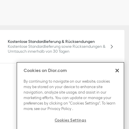
Kostenlose Standardlieferung & Rücksendungen
Kostenlose Standardlieferung sowie Rücksendungen &
Umtausch innerhalb von 30 Tagen
Rechtliche Hinweise
Cookies on Dior.com
By continuing to navigate on our website, cookies
Rechtliche Hinweise
may be stored on your device to enhance site
Datenschutzhinweis
navigation, analyze site usage, and assist in our
Do not sell or share my personal information
marketing efforts. You can update or manage your
Allgemeine Geschäftsbedingungen
preferences by clicking on "Cookies Settings". To learn
more, see our
Privacy Policy
.
Sitemap
Cookies Settings
Land / Region
Österreich (Deutsch)