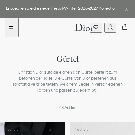
Go
Weiter
to
zum
Entdecken Sie die neue Herbst-Winter 2026-2027 Kollektion
content
Inhalt
Sonnenbrillen
Gürtel
Seidentücher & Mitzahs
Christian Dior zufolge eignen sich Gürtel perfekt zum
Schals & Schultertücher
Betonen der Taille. Die Gürtel von Dior bestehen aus
sorgfältig verarbeitetem, weichem Leder in verschiedenen
Mützen & Handschuhe
Farben und passen zu jedem Stil.
Haaraccessoires
48
Artikel
Schlüssel- und Taschenanhänger
Neuheit
Neuheit
Alle Accessoires