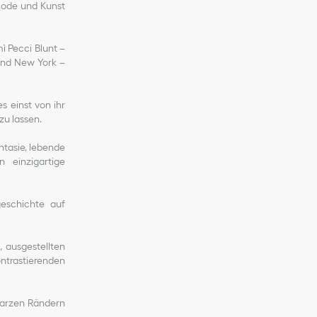
 Mode und Kunst
ì Pecci Blunt –
 und New York –
s einst von ihr
zu lassen.
ntasie, lebende
 einzigartige
eschichte auf
, ausgestellten
ontrastierenden
hwarzen Rändern