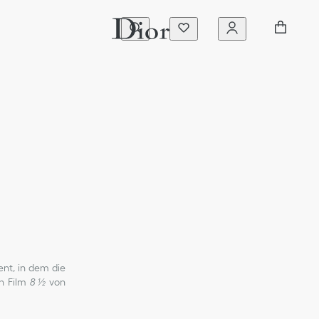
ent, in dem die
en Film
8 ½
von