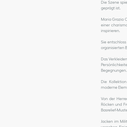
Die Szene spie
geprägt ist.
Maria Grazia C
einer charisma
inspirieren.
Sie entschlos
organisierten 
Das Verkleiden
Persönlichke
Begegnungen.
Die Kollekti
moderne Elemen
Von der Herren
Röcken und Fra
Basrelief-Muste
Jacken im Mili