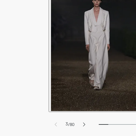
9
6
0
7
1
8
2
9
3
/
80
4
1