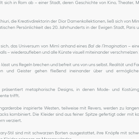
lt sich in Rom ab – einer Stadt, deren Geschichte von Kino, Theater,
hiuri, die Kreativdirektorin der Dior Damenkollektionen, ließ sich von Mim
tischen Persönlichkeit des 20. Jahrhunderts in der Ewigen Stadt, Paris
s sich, das Universum von Mimì anhand eines
Bal de l’Imagination
– eine
Balls – wiederaufleben und alle Künste visuell miteinander verschmelzen 
 lässt uns Regeln brechen und befreit uns von uns selbst. Realität und Fa
iten und Geister gehen fließend ineinander über und ermöglichen
on präsentiert metaphorische Designs, in denen Mode- und Kostümg
te trifft.
garderobe inspirierte Westen, teilweise mit Revers, werden zu langen
cks kombiniert. Die Kleider sind aus feiner Spitze gefertigt oder mit k
rn verziert.
tary-Stil sind mit schwarzen Borten ausgestattet, ihre Knöpfe mit sc