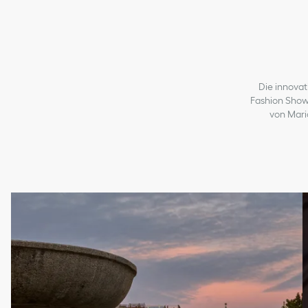
5
2
6
3
7
4
8
5
Die innovat
Fashion Show,
von Mari