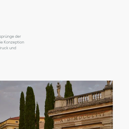
rsprünge der
Die Konzeption
druck und