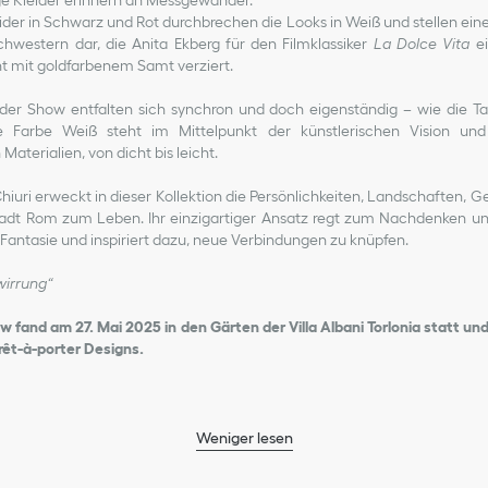
ge Kleider erinnern an Messgewänder.
ider in Schwarz und Rot durchbrechen die Looks in Weiß und stellen e
chwestern dar, die Anita Ekberg für den Filmklassiker
La Dolce Vita
ei
ant mit goldfarbenem Samt verziert.
der Show entfalten sich synchron und doch eigenständig – wie die T
e Farbe Weiß steht im Mittelpunkt der künstlerischen Vision und
aterialien, von dicht bis leicht.
hiuri erweckt in dieser Kollektion die Persönlichkeiten, Landschaften, 
adt Rom zum Leben. Ihr einzigartiger Ansatz regt zum Nachdenken u
 Fantasie und inspiriert dazu, neue Verbindungen zu knüpfen.
wirrung“
w fand am 27. Mai 2025 in den Gärten der Villa Albani Torlonia statt un
rêt-à-porter Designs.
Weniger lesen