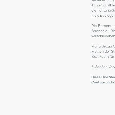
versehen. Eini
Kurze Samtkle
die Fontana-S
Kleid ist eleg
Die Elemente 
Farandole. Di
verschiedenen M
Maria Grazia C
Mythen der St
lässt Raum für
* „Schöne Ver
Diese Dior Sho
Couture und P