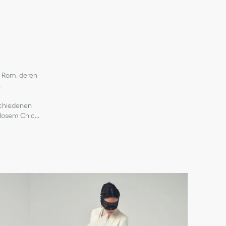
t Rom, deren
.
rschiedenen
tlosem Chic
...