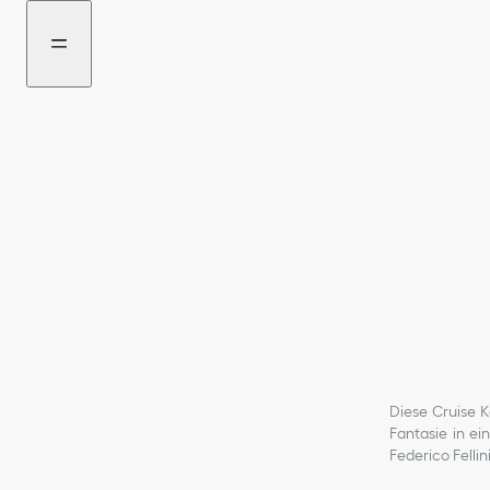
Go
Weiter
to
zum
content
Inhalt
Diese Cruise K
Fantasie in ei
Federico Fellini