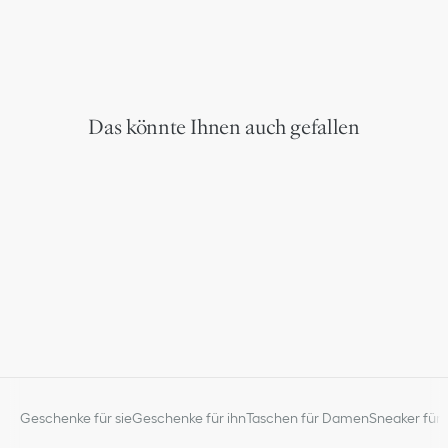
Das könnte Ihnen auch gefallen
Geschenke für sie
Geschenke für ihn
Taschen für Damen
Sneaker für 