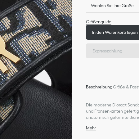
Wählen Sie Ihre Größe
Größenguide
In den Warenkorb legen
Expresszahlung
Beschreibung
Größe & Pass
Die moderne Dioract Sandal
und Fransenkanten gefertig
anatomisch geformte Brands
Metall mit Gold-Finish auf
Mehr
Zusammensetzung Haupt