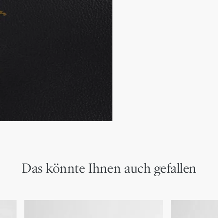
Futter aus Lammleder
Dior Schriftzug aus Meta
2 verstellbare Klettriem
Anatomisch geformte B
EVA-Sohle mit Profil und
Hergestellt in Italien
Das könnte Ihnen auch gefallen