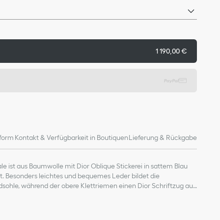
1 190,00 €
form
Kontakt & Verfügbarkeit in Boutiquen
Lieferung & Rückgabe
e ist aus Baumwolle mit Dior Oblique Stickerei in sattem Blau
t. Besonders leichtes und bequemes Leder bildet die
ohle, während der obere Klettriemen einen Dior Schriftzug aus
weist. Diese Sandale verleiht jedem Look eine moderne Note.
material: Baumwolle, Lammleder und Funktionsstoff