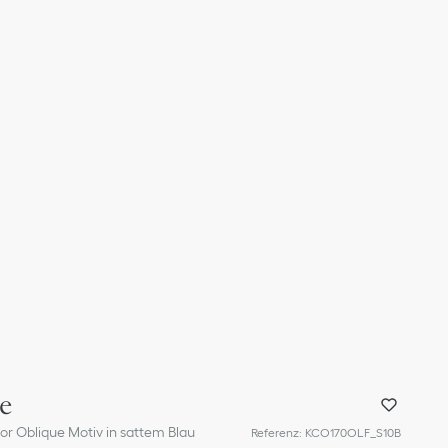
e
or Oblique Motiv in sattem Blau
Referenz
:
KCO170OLF_S10B