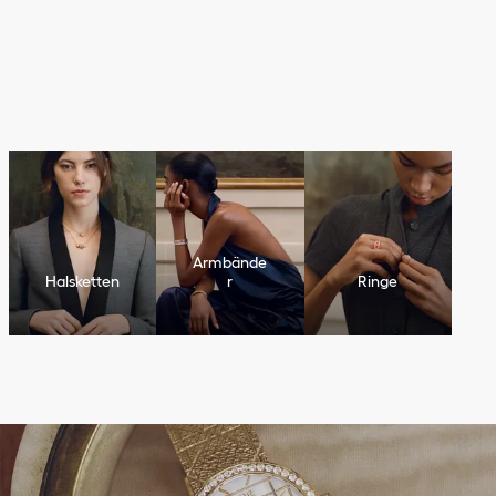
u
n
v
e
r
k
e
n
n
b
a
r
e
n
C
a
n
n
a
g
e
M
o
t
i
v
n
e
u
i
n
t
e
r
p
r
e
t
i
e
r
t
Armbände
Halsketten
r
Ringe