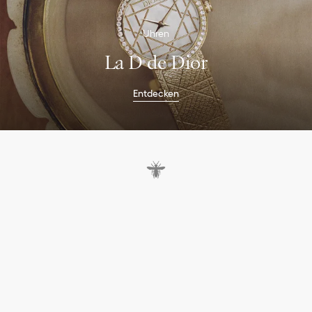
Uhren
La D de Dior
Entdecken
D
i
e
L
a
D
d
e
D
i
o
r
K
o
l
l
e
k
t
i
o
n
v
e
r
k
ö
r
p
e
r
t
d
i
e
J
u
w
e
l
i
e
r
s
k
u
n
s
t
v
o
n
D
i
o
r
.
S
i
e
s
t
e
h
t
f
ü
r
K
r
e
a
t
i
v
i
t
ä
t
,
M
a
t
e
r
i
a
l
-
u
n
d
F
a
r
b
k
o
m
b
i
n
a
t
i
o
n
e
n
u
n
d
d
a
s
u
m
f
a
s
s
e
n
d
e
S
a
v
o
i
r
-
f
a
i
r
e
d
e
r
S
c
h
w
e
i
z
e
r
U
h
r
m
a
c
h
e
r
k
u
n
s
t