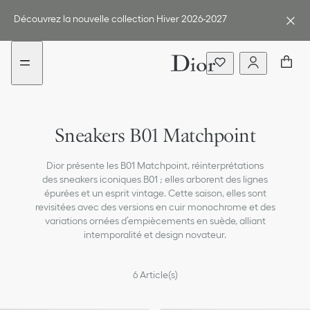
Aller
Aller
Nouveau
Nouveau
au
au
filtre
filtre
Découvrez la nouvelle collection Hiver 2026-2027
menu
contenu
ajouté
ajouté
Sneakers B01 Matchpoint
Dior présente les B01 Matchpoint, réinterprétations
des sneakers iconiques B01 ; elles arborent des lignes
épurées et un esprit vintage. Cette saison, elles sont
revisitées avec des versions en cuir monochrome et des
variations ornées d’empiècements en suède, alliant
intemporalité et design novateur.
6
Article(s)