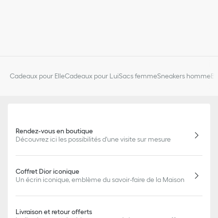
Cadeaux pour Elle
Cadeaux pour Lui
Sacs femme
Sneakers homme
Bi
Rendez-vous en boutique
Découvrez ici les possibilités d'une visite sur mesure
Coffret Dior iconique
Un écrin iconique, emblème du savoir-faire de la Maison
Livraison et retour offerts