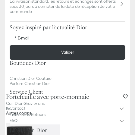
La livraison standard, les retours et échanges sont offerts
sous 30 jours à compter de la date de réception de votre
commande
Soyez inspiré par l'actualité Dior
E-mail
Valider
Boutiques Dior
Christian Dior Couture
Parfum Christian Dior
Service Client
Portefeuille avec porte-monnaie
Cuir Dior Gravity gris
Contact
Référence
:
2ESBC027FLG_H800
Autres coloris
Livraison & Retours
FAQ
La Maison Dior