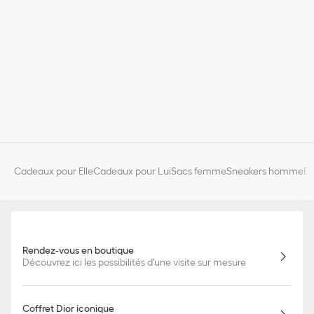
Cadeaux pour Elle
Cadeaux pour Lui
Sacs femme
Sneakers homme
Bi
Rendez-vous en boutique
Découvrez ici les possibilités d'une visite sur mesure
Coffret Dior iconique