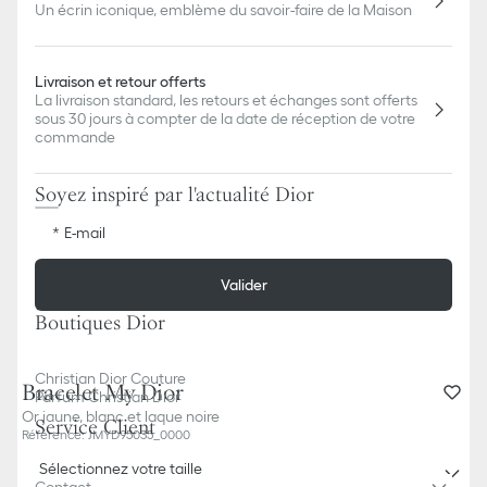
Un écrin iconique, emblème du savoir-faire de la Maison
Livraison et retour offerts
La livraison standard, les retours et échanges sont offerts
sous 30 jours à compter de la date de réception de votre
commande
Soyez inspiré par l'actualité Dior
E-mail
Valider
Boutiques Dior
Christian Dior Couture
Bracelet My Dior
Parfum Christian Dior
Or jaune, blanc et laque noire
Service Client
Référence
:
JMYD95035_0000
Sélectionnez votre taille
Contact