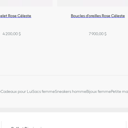
elet Rose Céleste
Boucles d'oreilles Rose Céleste
4 200,00 $
7 900,00 $
e
Cadeaux pour Lui
Sacs femme
Sneakers homme
Bijoux femme
Petite m