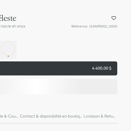
leste
 nacre et onyx
Référence
:
JSAM95002_0000
4 400,00 $
lle & Coup
Contact & disponibilité en boutiqu
Livraison & Retour
e
s