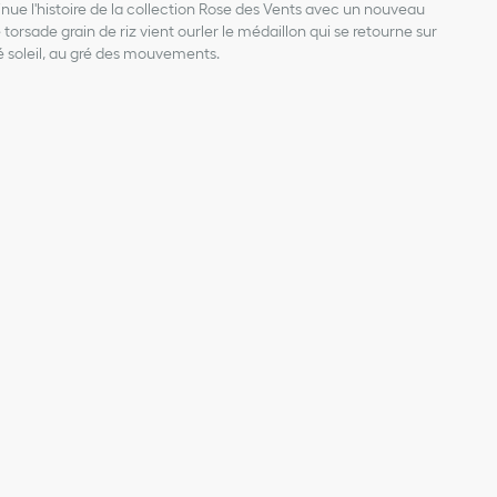
inue l'histoire de la collection Rose des Vents avec un nouveau
orsade grain de riz vient ourler le médaillon qui se retourne sur
é soleil, au gré des mouvements.
r blanc 750/1000e
ur moyenne donnée à titre indicatif
 mm
 bijoux Dior, évitez tout contact avec les parfums, l'alcool et tout
 écrin d'origine et gardez-le dans un endroit sec, à l'abri de
irecte du soleil.
vous laver, de vous baigner ou de faire du sport.
bijou à l'aide d'un tissu doux en microfibre, en veillant à ne pas
pierres ou leur monture.
 professionnel d'entretien ou de réparation, nous vous invitons à
'une de nos boutiques.