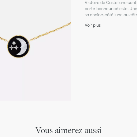
Victoire de Castellane cont
porte-bonheur céleste. Une t
sa chaîne, côté lune ou côt
Voir plus
Or jaune 750/1000e et o
Diamant (0.005 ct), vale
Nacre et onyx
Diamètre du motif : 12
Entretien :
Pour préserver l'éclat de vos
autre produit chimique.
Rangez chaque bijou dans son
l'humidité et de la lumière d
Retirez vos bijoux avant de 
Nettoyez délicatement votre 
exercer de pression sur les 
Pour bénéficier d'un service
prendre rendez-vous dans l
Vous aimerez aussi