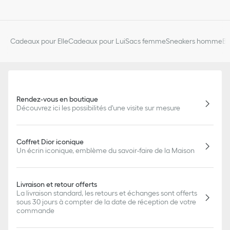
Cadeaux pour Elle
Cadeaux pour Lui
Sacs femme
Sneakers homme
Bi
Rendez-vous en boutique
Découvrez ici les possibilités d'une visite sur mesure
Coffret Dior iconique
Un écrin iconique, emblème du savoir-faire de la Maison
Livraison et retour offerts
La livraison standard, les retours et échanges sont offerts
sous 30 jours à compter de la date de réception de votre
commande