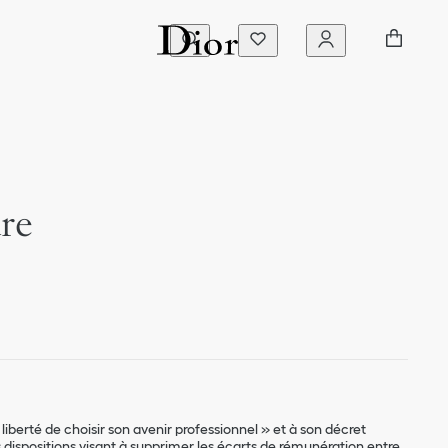
re
iberté de choisir son avenir professionnel » et à son décret
s dispositions visant à supprimer les écarts de rémunération entre