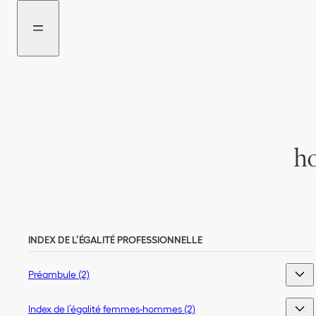
Aller
Aller
au
au
menu
contenu
h
INDEX DE L’ÉGALITÉ PROFESSIONNELLE
Préambule (2)
Index de l’égalité femmes-hommes (2)