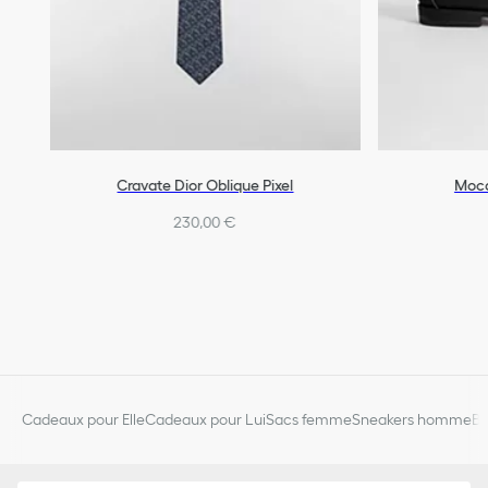
Cravate Dior Oblique Pixel
Moca
230,00 €
Cadeaux pour Elle
Cadeaux pour Lui
Sacs femme
Sneakers homme
Bi