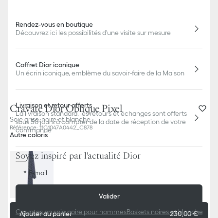
Rendez-vous en boutique
Découvrez ici les possibilités d'une visite sur mesure
Coffret Dior iconique
Un écrin iconique, emblème du savoir-faire de la Maison
Livraison et retour offerts
Cravate Dior Oblique Pixel
La livraison standard, les retours et échanges sont offerts
Soie grise, noire et blanche
sous 30 jours à compter de la date de réception de votre
Référence
:
11C1047A0442_C878
commande
Autre coloris
Soyez inspiré par l'actualité Dior
E-mail
Valider
Cravates en soie noire pour hommes
Baskets noires et blanches p
Ajouter au panier
230,00 €