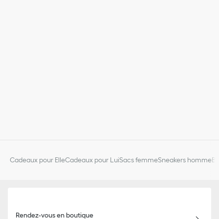
Cadeaux pour Elle
Cadeaux pour Lui
Sacs femme
Sneakers homme
Bi
Rendez-vous en boutique