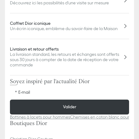
Découvrez ici les possibilités d'une visite sur mesure
Coffret Dior iconique
Un écrin iconique, emblème du savoir-faire de la Maison
Livraison et retour offerts
La livraison standard, les retours et échanges sont offerts
sous 30 jours à compter de la date de réception de votre
commande
Soyez inspiré par l'actualité Dior
E-mail
Valider
Bottines à lacets pour hommes
Chemises en coton blanc pour ho
Boutiques Dior
Christian Dior Couture