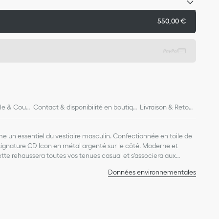
550,00 €
lle & Coup
Contact & disponibilité en boutiqu
Livraison & Retour
e
s
e un essentiel du vestiaire masculin. Confectionnée en toile de
a signature CD Icon en métal argenté sur le côté. Moderne et
te rehaussera toutes vos tenues casual et s'associera aux
on.
Données environnementales
tal argenté sur le côté
ain à l'intérieur
coton