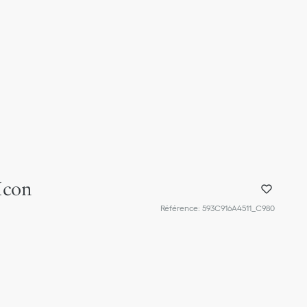
Icon
Référence
:
593C916A4511_C980