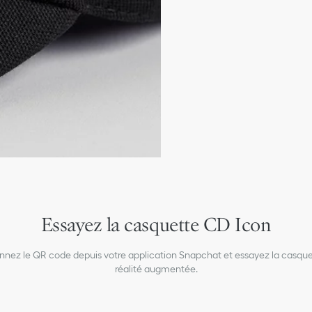
Ajustement réglable
100 % coton et doublure
Fabriquée en Italie
Essayez la casquette CD Icon
nnez le QR code depuis votre application Snapchat et essayez la casqu
réalité augmentée.