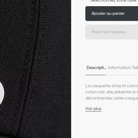
Ajouter au panier
Paiement express
Descriptio
Information Tai
n
e
La casquette s'inscrit comm
coton noir, elle présente l
décontractée, cette casquet
autres pièces de la collecti
Voir plus
Signature CD Icon en mé
Modèle à six panneaux
Signature Dior en gros-gr
Doublure intérieure en 