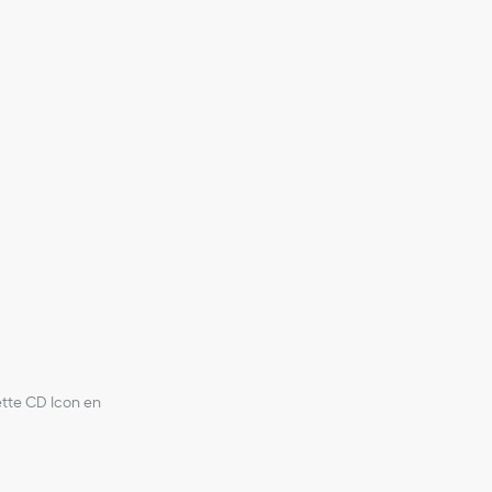
 100 % coton
ette CD Icon en