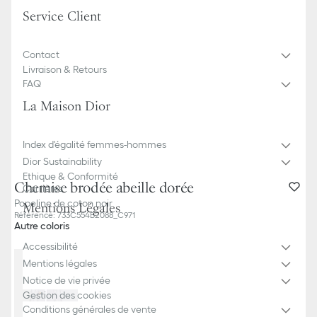
Service Client
Contact
Livraison & Retours
FAQ
La Maison Dior
Index d'égalité femmes-hommes
Dior Sustainability
Ethique & Conformité
Chemise brodée abeille dorée
Carrières
Popeline de coton noir
Mentions Légales
Référence
:
733C554B2088_C971
Autre coloris
Accessibilité
Mentions légales
Notice de vie privée
Gestion des cookies
Conditions générales de vente