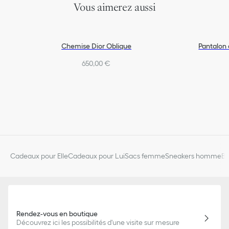
Vous aimerez aussi
Chemise Dior Oblique
Pantalon 
650,00 €
Cadeaux pour Elle
Cadeaux pour Lui
Sacs femme
Sneakers homme
Bi
Rendez-vous en boutique
Découvrez ici les possibilités d'une visite sur mesure